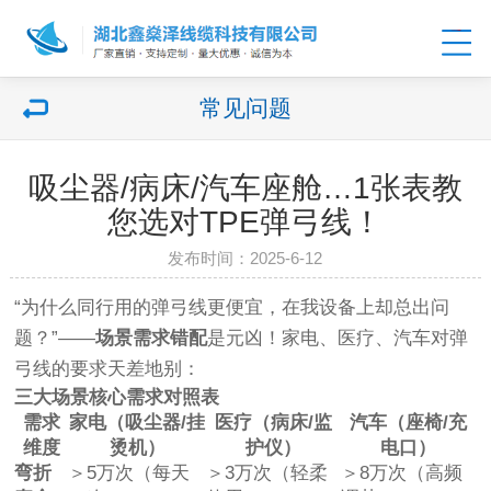
常见问题
吸尘器/病床/汽车座舱…1张表教
您选对TPE弹弓线！
发布时间：2025-6-12
“为什么同行用的弹弓线更便宜，在我设备上却总出问
题？”——
场景需求错配
是元凶！家电、医疗、汽车对弹
弓线的要求天差地别：
三大场景核心需求对照表
需求
家电（吸尘器/挂
医疗（病床/监
汽车（座椅/充
维度
烫机）
护仪）
电口）
弯折
＞5万次（每天
＞3万次（轻柔
＞8万次（高频