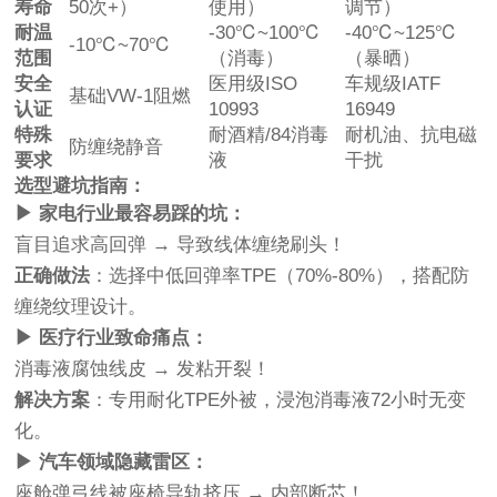
寿命
50次+）
使用）
调节）
耐温
-30℃~100℃
-40℃~125℃
-10℃~70℃
范围
（消毒）
（暴晒）
安全
医用级ISO
车规级IATF
基础VW-1阻燃
认证
10993
16949
特殊
耐酒精/84消毒
耐机油、抗电磁
防缠绕静音
要求
液
干扰
选型避坑指南：
▶ 家电行业最容易踩的坑：
盲目追求高回弹 → 导致线体缠绕刷头！
正确做法
：选择中低回弹率TPE（70%-80%），搭配防
缠绕纹理设计。
▶ 医疗行业致命痛点：
消毒液腐蚀线皮 → 发粘开裂！
解决方案
：专用耐化TPE外被，浸泡消毒液72小时无变
化。
▶ 汽车领域隐藏雷区：
座舱弹弓线被座椅导轨挤压 → 内部断芯！