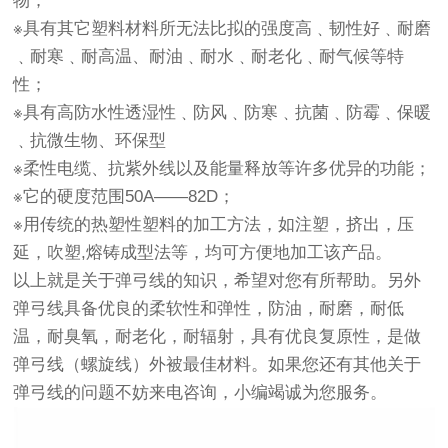
物；
※具有其它塑料材料所无法比拟的强度高﹑韧性好﹑耐磨
﹑耐寒﹑耐高温、耐油﹑耐水﹑耐老化﹑耐气候等特
性；
※具有高防水性透湿性﹑防风﹑防寒﹑抗菌﹑防霉﹑保暖
﹑抗微生物、环保型
※柔性电缆、抗紫外线以及能量释放等许多优异的功能；
※它的硬度范围50A——82D；
※用传统的热塑性塑料的加工方法，如注塑，挤出，压
延，吹塑,熔铸成型法等，均可方便地加工该产品。
以上就是关于弹弓线的知识，希望对您有所帮助。另外
弹弓线具备优良的柔软性和弹性，防油，耐磨，耐低
温，耐臭氧，耐老化，耐辐射，具有优良复原性，是做
弹弓线（螺旋线）外被最佳材料。如果您还有其他关于
弹弓线的问题不妨来电咨询，小编竭诚为您服务。