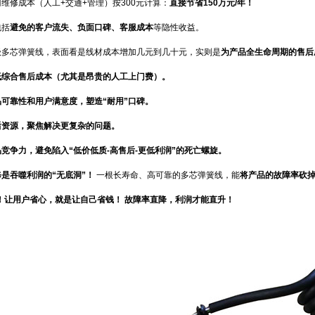
维修成本（人工+交通+管理）按300元计算：
直接节省150万元/年！
包括
避免的客户流失、负面口碑、客服成本
等隐性收益。
级多芯弹簧线，表面看是线材成本增加几元到几十元，实则是
为产品全生命周期的售后
低综合售后成本（尤其是昂贵的人工上门费）。
可靠性和用户满意度，塑造“耐用”口碑。
后资源，聚焦解决更复杂的问题。
竞争力，避免陷入“低价低质-高售后-更低利润”的死亡螺旋。
是吞噬利润的“无底洞”！
一根长寿命、高可靠的多芯弹簧线，能
将产品的故障率砍
！让用户省心，就是让自己省钱！
故障率直降，利润才能直升！