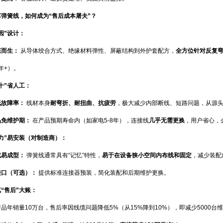
弹簧线，如何成为“售后成本屠夫”？
因”设计：
态而生：
从导体绞合方式、绝缘材料弹性、屏蔽结构到外护套配方，
全方位针对反复
年+）。
十”省人工：
低故障率：
线材本身
耐弯折、耐扭曲、抗疲劳
，极大减少内部断线、短路问题，从源
品免维护期：
在产品预期寿命内（如家电5-8年），连接线
几乎无需更换
，用户省心，
力”易安装（对制造商）：
或易成型：
弹簧线通常具有“记忆”特性，
易于在设备狭小空间内布线和固定
，减少装配
接口（可选）：
提供标准连接器预装，简化装配和后期维护更换。
“售后”大账：
品年销量10万台，售后率因线缆问题降低5%（从15%降到10%），即减少5000台