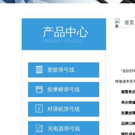
首页
产品中心
PRODUCT CENTER
塑胶弹弓线
“这款
维修成本苦
按摩椅弹弓线
频繁售
单次维
对讲机弹弓线
批量故
品牌口
充电器弹弓线
隐性成