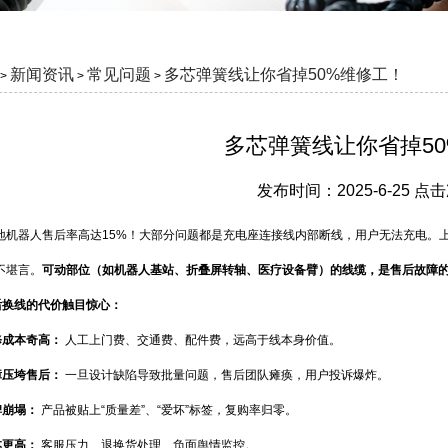
新闻资讯
常见问题
多芯弹簧线让你省掉50%维修工！
>
>
>
多芯弹簧线让你省掉5
发布时间：2025-6-25 点
扫地机器人售后率高达15%！大部分问题都是充电座连接线内部断线，用户无法充电。
不堪言。
可动部位（如机器人基站、折叠屏转轴、医疗设备臂）的线缆，是售后故障
后换线的代价触目惊心：
修成本奇高：
人工上门费、交通费、配件费，远高于线本身价值。
障压垮售后：
一旦设计缺陷导致批量问题，售后团队瘫痪，用户投诉爆炸。
碑崩塌：
产品被贴上“质量差”、“爱坏”标签，复购率归零。
本更高：
客服压力、退换货处理、负面舆情监控。