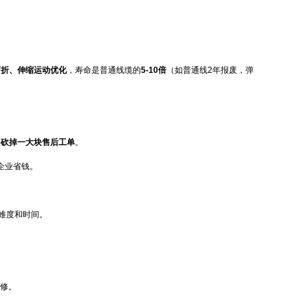
弯折、伸缩运动优化
，寿命是普通线缆的
5-10倍
（如普通线2年报废，弹
头
砍掉一大块售后工单
。
企业省钱。
难度和时间。
维修。