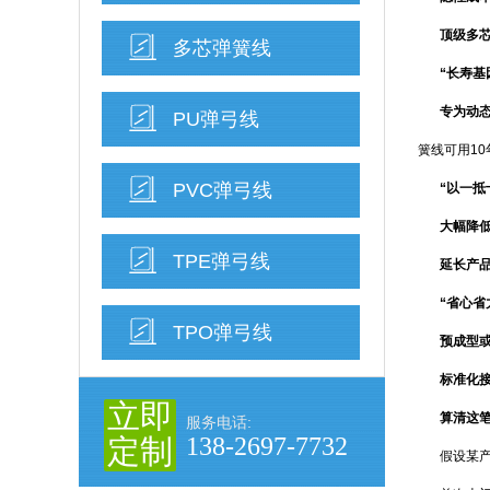
顶级多芯
多芯弹簧线
“长寿基
专为动
PU弹弓线
簧线可用10
PVC弹弓线
“以一抵
大幅降
TPE弹弓线
延长产
“省心省
TPO弹弓线
预成型
标准化
立即
算清这笔
服务电话:
138-2697-7732
定制
假设某产