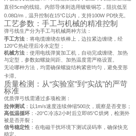
直径5cm的线辊。内部导体则选用镀银铜芯，阻抗低至
0.08Ω/m，温升控制在15℃以内，支持100W PD快充。
工艺参数：手工与机械的精准控制
弹弓线生产分为手工与机械两种方法：
手工方法
：将电缆缠绕在铁棒上，边拉紧边缠绕，经
120℃热处理后冷水定型；
机械方法
：使用电线弹簧加工机，自动完成缠绕、加热
与定型，参数如螺旋间距、加热温度需严格设置。
无论哪种方法，均需确保螺旋结构紧密均匀，避免变形
卡滞。
质量检测：从“实验室”到“实战”的严苛
标准
优质弹弓线需通过多项检测：
拉伸测试
：以1m/s速度连续伸缩500次，观察是否变形；
高低温循环
：-20℃冷冻2小时后立即85℃烘烤，检测外
被是否开裂；
信号稳定性
：在电磁干扰环境下测试误码率，确保快充
稳定。