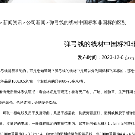
新闻资讯
公司新闻
弹弓线的线材中国标和非国标的区别
>
>
>
弹弓线的线材中国标和
发布时间：2023-12-6 点
弹弓线是很常见的，可是您知道吗？弹弓线的线材中是可以分为国标和飞国标的，那您
等品是100±0.5米/卷，非标线有的只有60-75多米/卷。
看看有无质量体系认证书；看合格证是否规范；看有无厂名、厂址、检验章、生产日期
颜色光亮、色泽柔和，否则便是次品。
试。可取一根电线头用手反复弯曲，凡是手感柔软、抗疲劳强度好、塑料或橡胶手感弹
量。质量好的电线，一般都在规定的重量范围内。如常用的截面积为1．5mm2的塑料绝缘单
100m重量为3～3.1kg；4．0mm2的塑料绝缘单股铜芯线，每100m重量为4.4