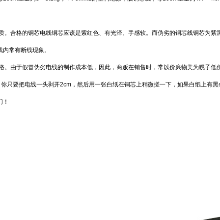
铜质。合格的铜芯电线铜芯应该是紫红色、有光泽、手感软。而伪劣的铜芯线铜芯为紫
线内常有断线现象。
价格。由于假冒伪劣电线的制作成本低，因此，商贩在销售时，常以价廉物美为幌子低
，你只要把电线一头剥开2cm，然后用一张白纸在铜芯上稍微搓一下，如果白纸上有
们！