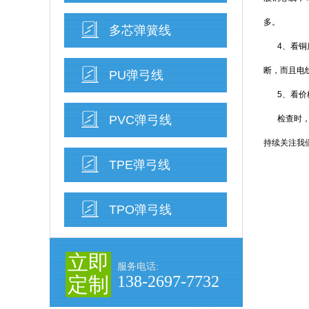
多。
多芯弹簧线
4、看
断，而且电
PU弹弓线
5、看
PVC弹弓线
检查时
持续关注我
TPE弹弓线
TPO弹弓线
立即
服务电话:
138-2697-7732
定制