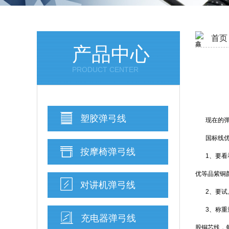
首页
产品中心
PRODUCT CENTER
塑胶弹弓线
现在的
国标线优
按摩椅弹弓线
1、要
优等品紫铜
对讲机弹弓线
2、要
3、称重
充电器弹弓线
股铜芯线，每