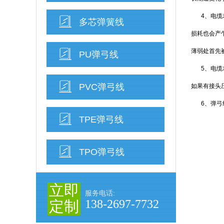
4、电
多芯弹簧线
损耗也会产
薄弱处首先
PU弹弓线
5、电
PVC弹弓线
如果有接头
6、弹
TPE弹弓线
TPO弹弓线
立即
服务电话:
138-2697-7732
定制