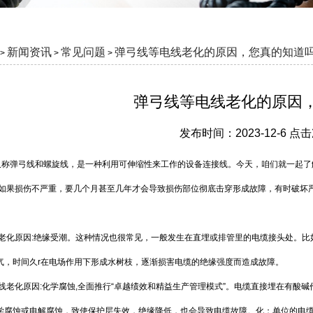
新闻资讯
常见问题
弹弓线等电线老化的原因，您真的知道
>
>
>
弹弓线等电线老化的原因
发布时间：2023-12-6 点
又称弹弓线和螺旋线，是一种利用可伸缩性来工作的设备连接线。今天，咱们就一起了
时如果损伤不严重，要几个月甚至几年才会导致损伤部位彻底击穿形成故障，有时破坏严
缆老化原因:绝缘受潮。这种情况也很常见，一般发生在直埋或排管里的电缆接头处。
气，时间久r在电场作用下形成水树枝，逐渐损害电缆的绝缘强度而造成故障。
线老化原因:化学腐蚀,全面推行“卓越绩效和精益生产管理模式”。电缆直接埋在有酸
学腐蚀或电解腐蚀，致使保护层失效，绝缘降低，也会导致电缆故障。化：单位的电