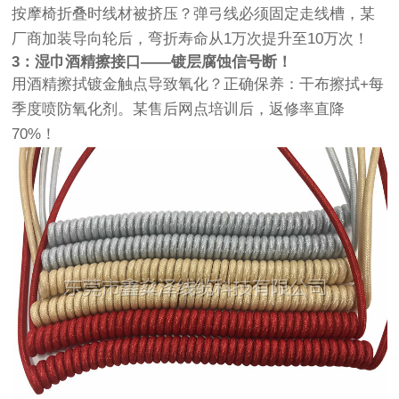
按摩椅折叠时线材被挤压？弹弓线必须固定走线槽，某
厂商加装导向轮后，弯折寿命从1万次提升至10万次！
3：湿巾酒精擦接口——镀层腐蚀信号断！
用酒精擦拭镀金触点导致氧化？正确保养：干布擦拭+每
季度喷防氧化剂。某售后网点培训后，返修率直降
70%！